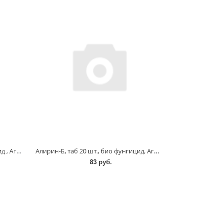
Гамиар. таб. 20 шт. био бактерицид , АгроБиоТехнология
Алирин-Б, таб 20 шт., био фунгицид, АгроБиоТехнология
83 руб.