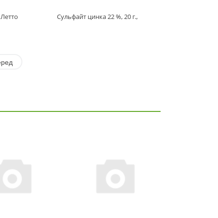
 Летто
Сульфайт цинка 22 %, 20 г.,
еред