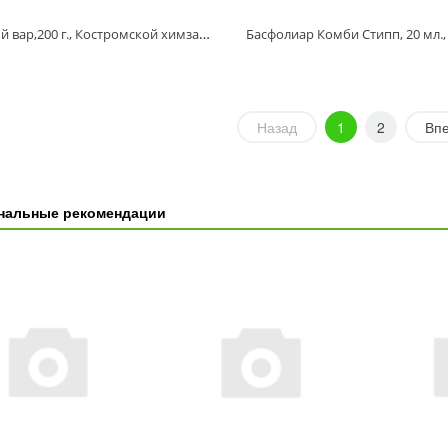
Садовый вар,200 г., Костромской химзавод
Басфолиар Комби Стипп, 20 мл.,
Назад
1
2
Вп
нальные рекомендации