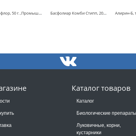
Мультифлор, 50 г. ,Промышленно-Консалдинговая Компания Адоб
Басфолиар Комби Стипп, 20 мл., Летто
агазине
Каталог товаров
ости
Каталог
купить
Биологические препарат
тавка
Луковичные, корни,
кустарники