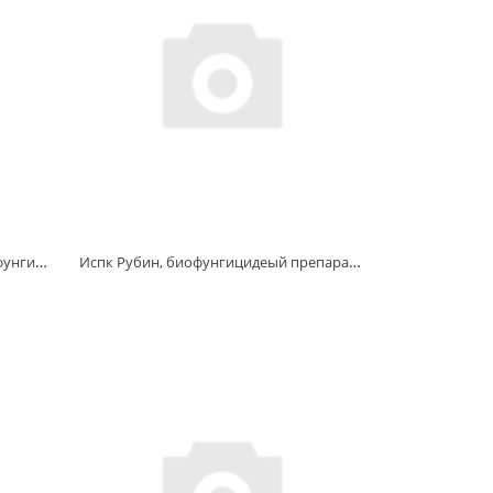
Споробактерин, биологический фунгицид, 20 г., Ортон
Испк Рубин, биофунгицидеый препарат, 30 г. Биоэлементс Агро