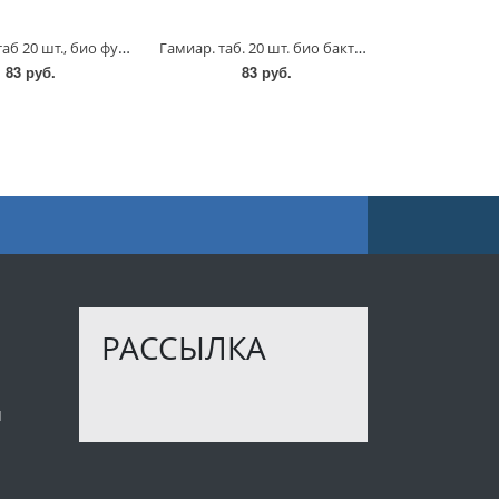
Алирин-Б, таб 20 шт., био фунгицид, АгроБиоТехнология
Гамиар. таб. 20 шт. био бактерицид , АгроБиоТехнология
83 руб.
83 руб.
РАССЫЛКА
ы