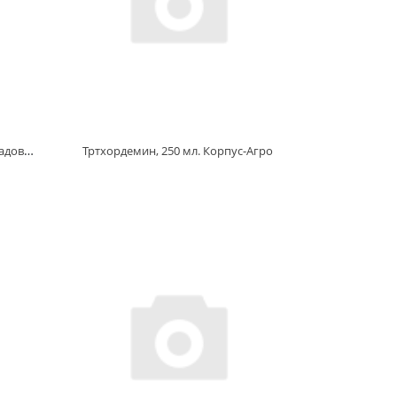
Фитолавин, 2мл., Зелена Аптека Садовода
Тртхордемин, 250 мл. Корпус-Агро