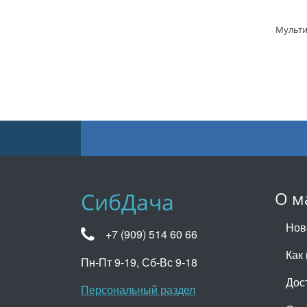
СибДача
О м
Нов
+7 (909) 514 60 66
Как 
Пн-Пт 9-19, Сб-Вс 9-18
Дос
Персональный раздел